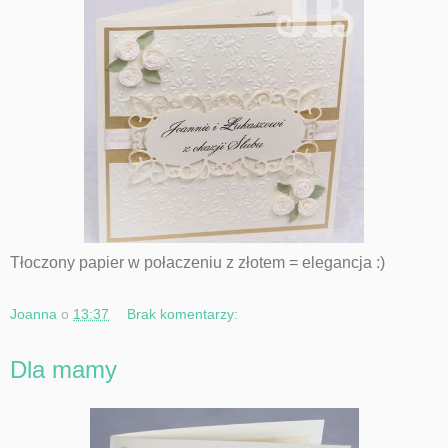
Tłoczony papier w połaczeniu z złotem = elegancja :)
Joanna
o
13:37
Brak komentarzy:
Dla mamy